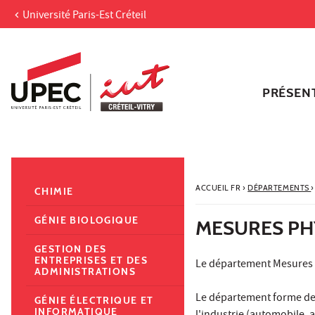
Université Paris-Est Créteil
Aller au contenu
Navigation
Accès directs
Recherche
Navigation secondaire
PRÉSEN
ACCUEIL FR
›
DÉPARTEMENTS
›
CHIMIE
GÉNIE BIOLOGIQUE
MESURES PH
GESTION DES
ENTREPRISES ET DES
Le département Mesures 
ADMINISTRATIONS
Le département forme des
GÉNIE ÉLECTRIQUE ET
INFORMATIQUE