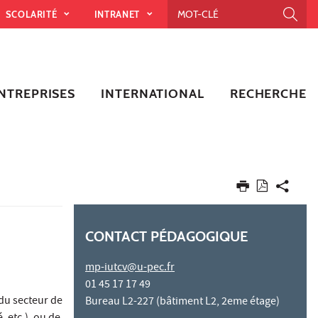
SCOLARITÉ
INTRANET
NTREPRISES
INTERNATIONAL
RECHERCHE
CONTACT PÉDAGOGIQUE
mp-iutcv@u-pec.fr
01 45 17 17 49
du secteur de
Bureau L2-227 (bâtiment L2, 2eme étage)