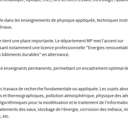
éronautique, optique, etc.), des services (essais, métrologie, qualité
ée dans les enseignements de physique appliquée, techniques inst
ériaux.
le tient une place importante. Le département MP met l'accent sur
sant notamment une licence professionnelle "Energies renouvelabl
es bâtiments durables" en alternance
.
6 enseignants permanents, permettant un encadrement optimal d
des travaux de recherche fondamentale ou appliquée. Les sujets abo
es et thermographiques, pollution atmosphérique, physique des aé
gorithmiques pour la modélisation et le traitement de l'informatio
 traitements des eaux, stockage de l’énergie, corrosion des métaux, 
, etc.