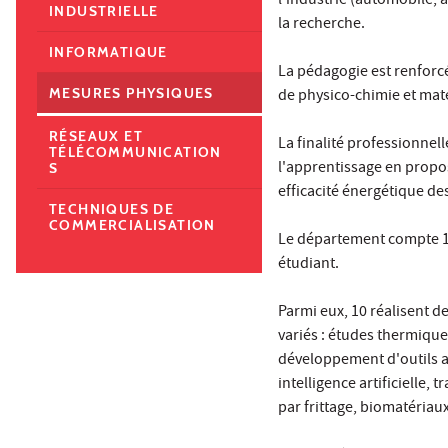
l'industrie (automobile, a
INDUSTRIELLE
la recherche.
INFORMATIQUE
La pédagogie est renforc
MESURES PHYSIQUES
de physico-chimie et mat
RÉSEAUX ET
La finalité professionnel
TÉLÉCOMMUNICATION
l'apprentissage en propo
S
efficacité énergétique d
TECHNIQUES DE
COMMERCIALISATION
Le département compte 1
étudiant.
Parmi eux, 10 réalisent 
variés : études thermiqu
développement d'outils al
intelligence artificielle,
par frittage, biomatériaux