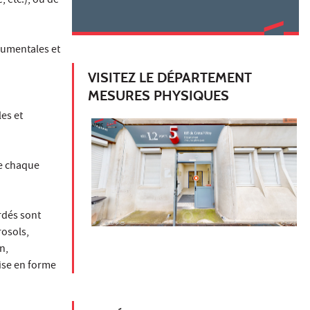
, etc.), ou de
rumentales et
VISITEZ LE DÉPARTEMENT
MESURES PHYSIQUES
es et
e chaque
rdés sont
rosols,
n,
mise en forme