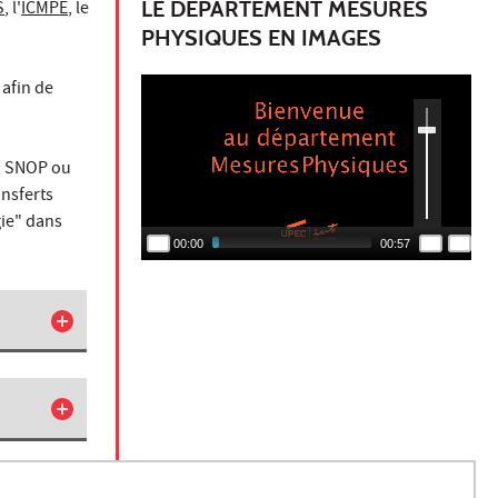
LE DÉPARTEMENT MESURES
S
, l'
ICMPE
, le
PHYSIQUES EN IMAGES
afin de
, SNOP ou
ansferts
gie" dans
00:00
00:57