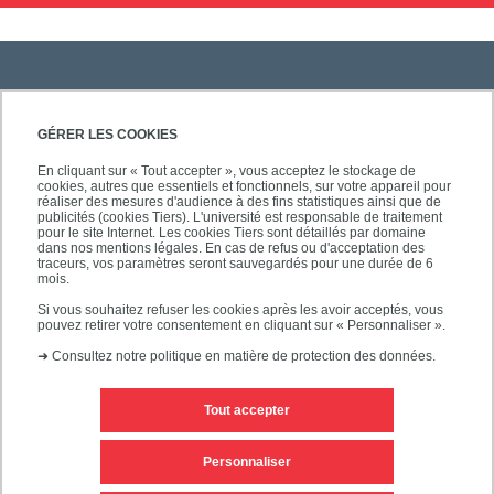
PRATIQUE
GÉRER LES COOKIES
En cliquant sur « Tout accepter », vous acceptez le stockage de
cookies, autres que essentiels et fonctionnels, sur votre appareil pour
ACCÈS RAPIDES
réaliser des mesures d'audience à des fins statistiques ainsi que de
publicités (cookies Tiers). L'université est responsable de traitement
pour le site Internet. Les cookies Tiers sont détaillés par domaine
dans nos mentions légales. En cas de refus ou d'acceptation des
traceurs, vos paramètres seront sauvegardés pour une durée de 6
mois.
SUIVEZ-NOUS
Si vous souhaitez refuser les cookies après les avoir acceptés, vous
pouvez retirer votre consentement en cliquant sur « Personnaliser ».
➜
Consultez notre politique en matière de protection des données.
Tout accepter
Personnaliser
Mentions légales
Plan du site