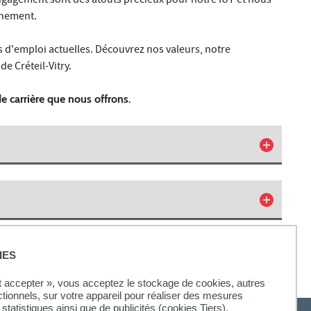
engagement sont des atouts précieux pour notre IUT et nous
nnement.
s d'emploi actuelles. Découvrez nos valeurs, notre
e Créteil-Vitry.
e carrière que nous offrons.
IES
ut accepter », vous acceptez le stockage de cookies, autres
ctionnels, sur votre appareil pour réaliser des mesures
statistiques ainsi que de publicités (cookies Tiers).