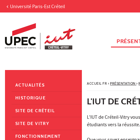
Université Paris-Est Créteil
Aller au contenu
Navigation
Accès directs
Recherche
Navigation secondaire
PRÉSEN
ACCUEIL FR
›
PRÉSENTATION
›
ACTUALITÉS
HISTORIQUE
L'IUT DE CRÉ
SITE DE CRÉTEIL
L'IUT de Créteil-Vitry v
SITE DE VITRY
étudiants vers la réussite
FONCTIONNEMENT