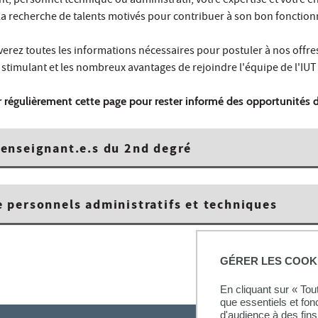
t, personnel technique ou administratif, votre expertise et votre 
 recherche de talents motivés pour contribuer à son bon fonctio
verez toutes les informations nécessaires pour postuler à nos offre
stimulant et les nombreux avantages de rejoindre l'équipe de l'IUT d
r régulièrement cette page pour rester informé des opportunités d
enseignant.e.s du 2nd degré
 personnels administratifs et techniques
GÉRER LES COOK
En cliquant sur « To
que essentiels et fon
d'audience à des fins 