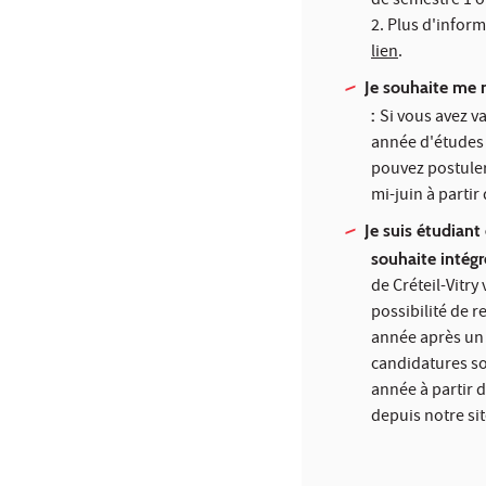
de semestre 1 o
2. Plus d'infor
lien
.
Je souhaite me 
:
Si vous avez v
année d'études
pouvez postuler
mi-juin à partir
Je suis étudiant
souhaite intég
de Créteil-Vitry 
possibilité de r
année après un
candidatures s
année à partir d
depuis notre si