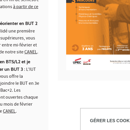
u en fin de semestre
mations
à partir de ce
réorienter en BUT 2
alidé une première
 supérieures, vous
 entre mi-février et
 de notre site
CANEL
.
 en BTS/L2 et je
rer un BUT 3
: L'IUT
vous offre la
ejoindre le BUT en 3e
 Bac+2. Les
ont ouvertes chaque
u mois de février
te
CANEL
.
GÉRER LES COOK