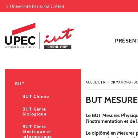
Université Paris-Est Créteil
Aller au contenu
Navigation
Accès directs
Recherche
Navigation secondaire
PRÉSEN
ACCUEIL FR
›
FORMATIONS
›
B
BUT
BUT Chimie
BUT MESURE
BUT Génie
biologique
Le BUT Mesures Physique
l’instrumentation et de
BUT Génie
électrique et
Le diplômé en Mesures ph
informatique