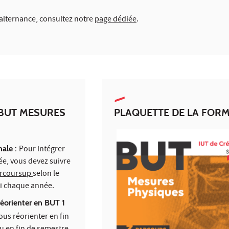
'alternance, consultez notre
page dédiée
.
 BUT MESURES
PLAQUETTE DE LA FOR
nale :
Pour intégrer
e, vous devez suivre
rcoursup
selon le
li chaque année.
réorienter en BUT 1
us réorienter en fin