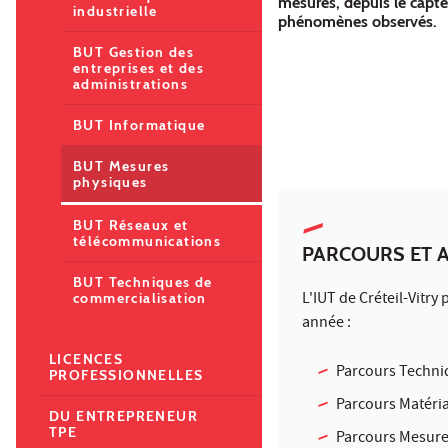
mesures, depuis le capteu
industrielle
phénomènes observés.
BUT Gestion des
entreprises et des
administrations
BUT Informatique
BUT Mesures
physiques
BUT Réseaux et
télécommunications
PARCOURS ET 
BUT Techniques de
L'IUT de Créteil-Vitry
commercialisation
année :
LICENCES
Parcours Techni
PROFESSIONNELLES
Parcours Matéria
DU ENTREPRENEUR
TPE
Parcours Mesure