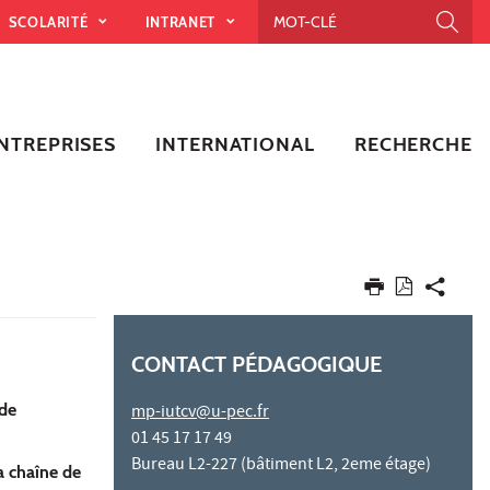
SCOLARITÉ
INTRANET
NTREPRISES
INTERNATIONAL
RECHERCHE
CONTACT PÉDAGOGIQUE
 de
mp-iutcv@u-pec.fr
01 45 17 17 49
Bureau L2-227 (bâtiment L2, 2eme étage)
a chaîne de