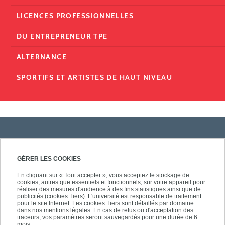
LICENCES PROFESSIONNELLES
DU ENTREPRENEUR TPE
ALTERNANCE
SPORTIFS ET ARTISTES DE HAUT NIVEAU
PRATIQUE
GÉRER LES COOKIES
En cliquant sur « Tout accepter », vous acceptez le stockage de
cookies, autres que essentiels et fonctionnels, sur votre appareil pour
ACCÈS RAPIDES
réaliser des mesures d'audience à des fins statistiques ainsi que de
publicités (cookies Tiers). L'université est responsable de traitement
pour le site Internet. Les cookies Tiers sont détaillés par domaine
dans nos mentions légales. En cas de refus ou d'acceptation des
traceurs, vos paramètres seront sauvegardés pour une durée de 6
mois.