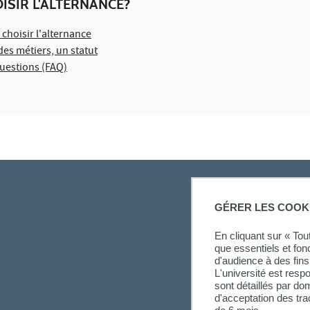
SIR L'ALTERNANCE?
choisir l'alternance
des métiers, un statut
questions (FAQ)
GÉRER LES COOK
En cliquant sur « To
que essentiels et fon
d'audience à des fins 
L'université est resp
sont détaillés par d
d'acceptation des tr