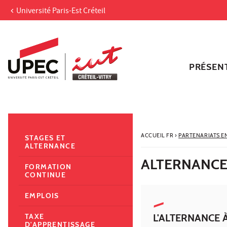
Université Paris-Est Créteil
Aller au contenu
Navigation
Accès directs
Recherche
Navigation secondaire
PRÉSEN
ACCUEIL FR
›
PARTENARIATS E
STAGES ET
ALTERNANCE
ALTERNANC
FORMATION
CONTINUE
EMPLOIS
L'ALTERNANCE À
TAXE
D'APPRENTISSAGE