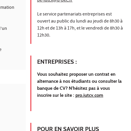
pe-iutcv@u-pec.fr
ormation
Le service partenariats entreprises est
ouvert au public du lundi au jeudi de 8h30 à
12h et de 13h à 17h, et le vendredi de 8h30 à
d’un
12h30.
e
ENTREPRISES
:
Vous souhaitez proposer un contrat en
alternance à nos étudiants ou consulter la
banque de CV? N'hésitez pas à vous
inscrire sur le site :
pro.iutcv.com
POUR EN SAVOIR PLUS