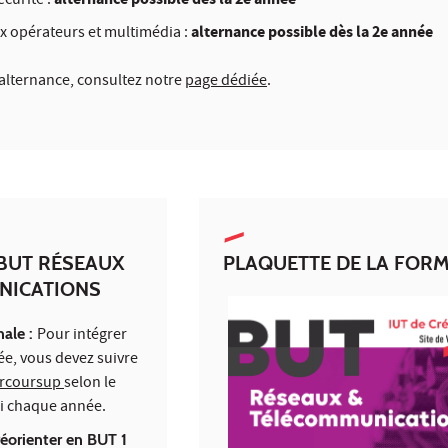
alternance possible dès la 2e année
curité :
alternance possible dès la 2e année
x opérateurs et multimédia :
'alternance, consultez notre
page dédiée
.
 BUT RÉSEAUX
PLAQUETTE DE LA FOR
NICATIONS
nale :
Pour intégrer
e, vous devez suivre
rcoursup
selon le
li chaque année.
réorienter en BUT 1