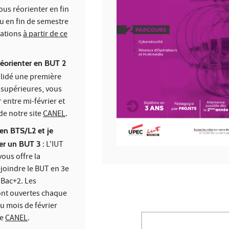
us réorienter en fin
u en fin de semestre
mations
à partir de ce
réorienter en BUT 2
alidé une première
 supérieures, vous
 entre mi-février et
 de notre site
CANEL
.
 en BTS/L2 et je
rer un BUT 3
: L'IUT
vous offre la
ejoindre le BUT en 3e
 Bac+2. Les
ont ouvertes chaque
u mois de février
te
CANEL
.