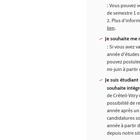
:
Vous pouvez vo
de semestre 1 o
2. Plus d'infor
lien
.
Je souhaite me 
:
Si vous avez v
année d'études
pouvez postuler
mi-juin à partir
Je suis étudiant
souhaite intég
de Créteil-Vitry 
possibilité de r
année après un
candidatures s
année à partir d
depuis notre si