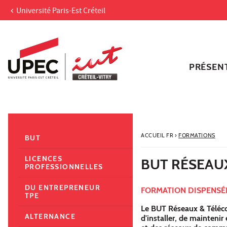
Université Paris-Est Créteil
Aller au contenu
Navigation
Accès directs
Recherche
Navigation secondaire
PRÉSEN
ACCUEIL FR
›
FORMATIONS
BUT
LICENCES
BUT RÉSEAU
PROFESSIONNELLES
DU ENTREPRENEUR
FORMATION DISPENSÉE
TPE
Le BUT Réseaux & Téléco
ALTERNANCE
d'installer, de mainteni