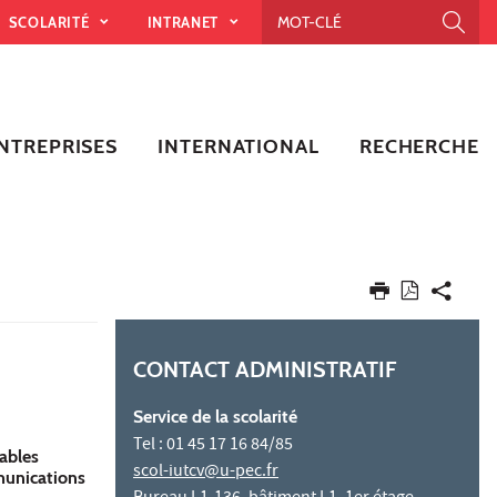
SCOLARITÉ
INTRANET
NTREPRISES
INTERNATIONAL
RECHERCHE
CONTACT ADMINISTRATIF
Service de la scolarité
Tel : 01 45 17 16 84/85
ables
scol-iutcv@u-pec.fr
mmunications