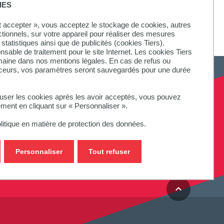
IES
ut accepter », vous acceptez le stockage de cookies, autres
ctionnels, sur votre appareil pour réaliser des mesures
statistiques ainsi que de publicités (cookies Tiers).
onsable de traitement pour le site Internet. Les cookies Tiers
omaine dans nos mentions légales. En cas de refus ou
aceurs, vos paramètres seront sauvegardés pour une durée
fuser les cookies après les avoir acceptés, vous pouvez
SUIVEZ-NOUS
ement en cliquant sur « Personnaliser ».
litique en matière de protection des données.
Personnaliser
Tout refuser