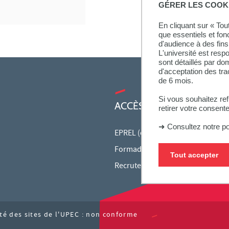
GÉRER LES COOK
En cliquant sur « To
que essentiels et fon
d'audience à des fins 
L'université est resp
sont détaillés par d
d'acceptation des tr
de 6 mois.
Si vous souhaitez re
ACCÈS RAPIDES
retirer votre consent
➜
Consultez notre po
EPREL (cours en ligne)
Formadep (enseignants)
Tout accepter
Recrutement
ité des sites de l'UPEC : non conforme