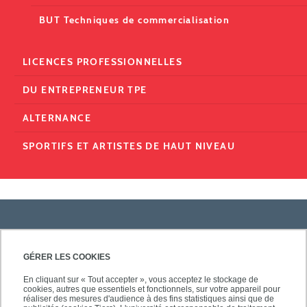
BUT Techniques de commercialisation
LICENCES PROFESSIONNELLES
DU ENTREPRENEUR TPE
ALTERNANCE
SPORTIFS ET ARTISTES DE HAUT NIVEAU
PRATIQUE
GÉRER LES COOKIES
En cliquant sur « Tout accepter », vous acceptez le stockage de
cookies, autres que essentiels et fonctionnels, sur votre appareil pour
ACCÈS RAPIDES
réaliser des mesures d'audience à des fins statistiques ainsi que de