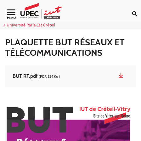
Aller au contenu
Navigation secondaire
MENU
Université Paris-Est Créteil
PLAQUETTE BUT RÉSEAUX ET
TÉLÉCOMMUNICATIONS
BUT RT.pdf
(PDF, 524 Ko )