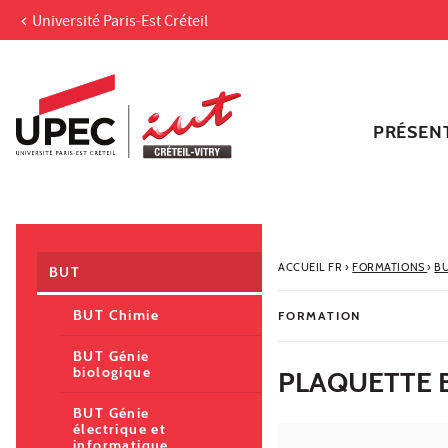
Université Paris-Est Créteil
Aller au contenu
Navigation
Accès directs
Recherche
Navigation secondaire
PRÉSEN
ACCUEIL FR
›
FORMATIONS
›
B
BUT
BUT Chimie
FORMATION
BUT Génie
biologique
PLAQUETTE 
BUT Génie
électrique et
informatique