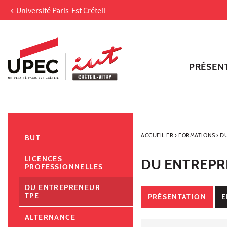
Université Paris-Est Créteil
Aller au contenu
Navigation
Accès directs
Recherche
Navigation secondaire
PRÉSEN
ACCUEIL FR
›
FORMATIONS
›
D
BUT
LICENCES
DU ENTREPR
PROFESSIONNELLES
DU ENTREPRENEUR
TPE
PRÉSENTATION
E
ALTERNANCE