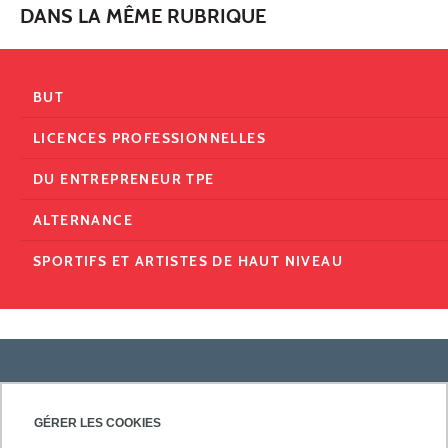
DANS LA MÊME RUBRIQUE
BUT
LICENCES PROFESSIONNELLES
DU ENTREPRENEUR TPE
ALTERNANCE
SPORTIFS ET ARTISTES DE HAUT NIVEAU
PRATIQUE
GÉRER LES COOKIES